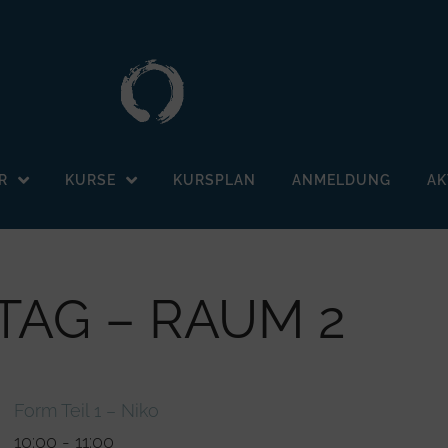
R
KURSE
KURSPLAN
ANMELDUNG
AK
TAG – RAUM 2
Form Teil 1 – Niko
10:00
-
11:00