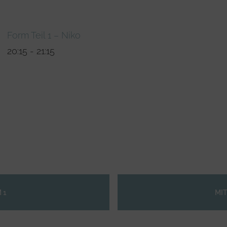
Form Teil 1 – Niko
20:15
-
21:15
 1
MI