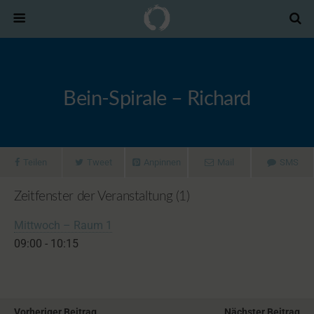
Bein-Spirale – Richard
Teilen
Tweet
Anpinnen
Mail
SMS
Zeitfenster der Veranstaltung (1)
Mittwoch – Raum 1
09:00
-
10:15
Vorheriger Beitrag
Nächster Beitrag