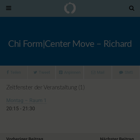
Chi Form|Center Move – Richard
Teilen
Tweet
Anpinnen
Mail
SMS
Zeitfenster der Veranstaltung (1)
Montag – Raum 1
20:15
-
21:30
Vorheriger Beitrag
Nächster Beitrag